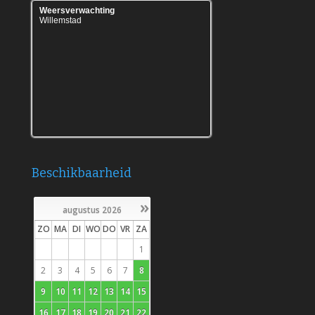
Weersverwachting
Willemstad
Weeronline.nl - Meer weer in Willemstad
Beschikbaarheid
»
augustus
2026
ZO
MA
DI
WO
DO
VR
ZA
1
2
3
4
5
6
7
8
9
10
11
12
13
14
15
16
17
18
19
20
21
22